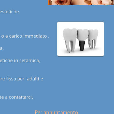
estetiche.
 o a carico immediato .
a.
 estetiche in ceramica,
ure
fissa per adulti e
e a contattarci.
Per appuntamento