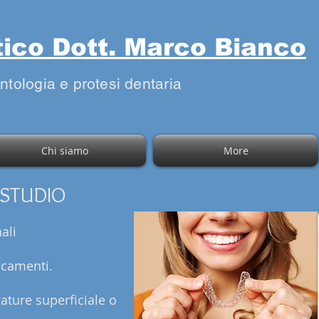
tico Dott. Marco Bianco
antologia
e protesi dentaria
Chi siamo
More
 STUDIO
ali
ncamenti.
igature superficiale o