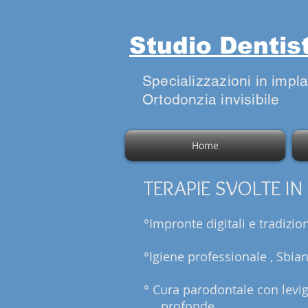
Studio Dentis
Specializzazioni in impl
Ortodonzia invisibile
Home
TERAPIE SVOLTE IN
°Impronte digitali e tradizion
°Igiene professionale , Sbia
° Cura parodontale con lev
profonde.